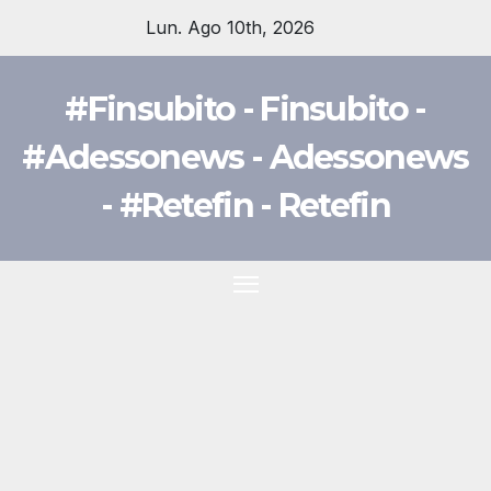
Salta
Lun. Ago 10th, 2026
al
contenuto
#Finsubito - Finsubito -
#Adessonews - Adessonews
- #Retefin - Retefin