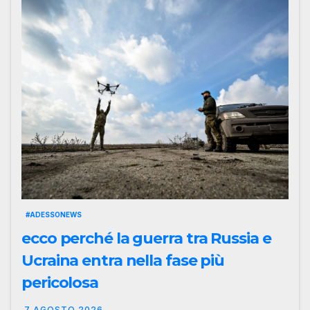
#ADESSONEWS
ecco perché la guerra tra Russia e
Ucraina entra nella fase più
pericolosa
7 AGOSTO 2026