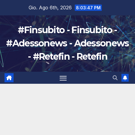
Salta
Gio. Ago 6th, 2026
8:03:48 PM
al
contenuto
#Finsubito - Finsubito -
#Adessonews - Adessonews
- #Retefin - Retefin