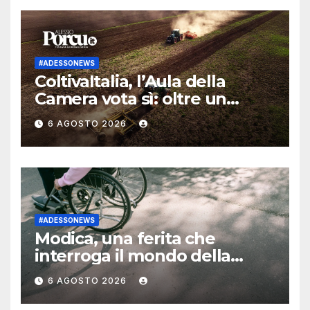
#ADESSONEWS
ColtivaItalia, l’Aula della
Camera vota sì: oltre un
miliardo per l’agricoltura
6 AGOSTO 2026
#ADESSONEWS
Modica, una ferita che
interroga il mondo della
disabilità
6 AGOSTO 2026