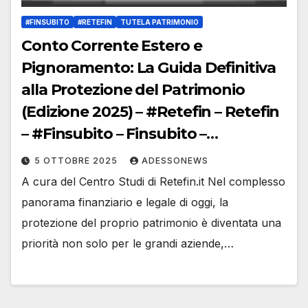
#FINSUBITO
#RETEFIN
TUTELA PATRIMONIO
Conto Corrente Estero e
Pignoramento: La Guida Definitiva
alla Protezione del Patrimonio
(Edizione 2025) – #Retefin – Retefin
– #Finsubito – Finsubito –
#Adessonews – #Adessonews –
5 OTTOBRE 2025
ADESSONEWS
#Finsubito – Adessonews
A cura del Centro Studi di Retefin.it Nel complesso
panorama finanziario e legale di oggi, la
protezione del proprio patrimonio è diventata una
priorità non solo per le grandi aziende,…