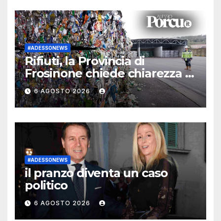
#ADESSONEWS
Rifiuti, la Provincia di
Frosinone chiede chiarezza e
fa una proposta di legge
6 AGOSTO 2026
#ADESSONEWS
il pranzo diventa un caso
politico
6 AGOSTO 2026