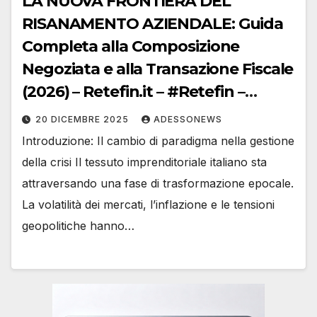
LA NUOVA FRONTIERA DEL
RISANAMENTO AZIENDALE: Guida
Completa alla Composizione
Negoziata e alla Transazione Fiscale
(2026) – Retefin.it – #Retefin –
Retefin – #Finsubito – Finsubito –
20 DICEMBRE 2025
ADESSONEWS
#Adessonews – #Adessonews –
Introduzione: Il cambio di paradigma nella gestione
#Finsubito – Adessonews
della crisi Il tessuto imprenditoriale italiano sta
attraversando una fase di trasformazione epocale.
La volatilità dei mercati, l’inflazione e le tensioni
geopolitiche hanno…