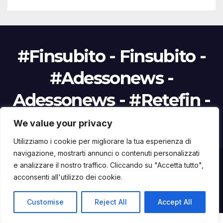
#Finsubito - Finsubito -
#Adessonews -
Adessonews - #Retefin -
Retefin
We value your privacy
Utilizziamo i cookie per migliorare la tua esperienza di
navigazione, mostrarti annunci o contenuti personalizzati
e analizzare il nostro traffico. Cliccando su "Accetta tutto",
Proudly powered by WordPress
|
Tema: Newsup di
Themeansar
.
acconsenti all'utilizzo dei cookie.
Home
Finanziamenti Agevolazioni
App #Finsubito
Informativa
Info
Customise
Reject All
Accept All