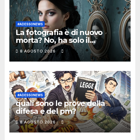
digitale e inclusione
#ADESSONEWS
La fotografia è di nuovo
morta? No, ha solo il
documento d’identità
8 AGOSTO 2026
scaduto. Fra sintografia,
pellicola e C2PA
#ADESSONEWS
quali sono le prove della
difesa e del pm?
8 AGOSTO 2026