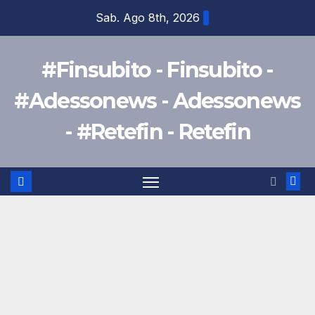
Salta
Sab. Ago 8th, 2026
al
contenuto
#Finsubito - Finsubito -
#Adessonews - Adessonews
- #Retefin - Retefin