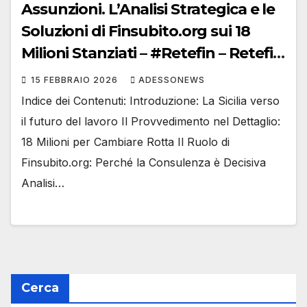
Assunzioni. L’Analisi Strategica e le
Soluzioni di Finsubito.org sui 18
Milioni Stanziati – #Retefin – Retefin
– #Finsubito – Finsubito –
15 FEBBRAIO 2026
ADESSONEWS
#Adessonews – #Adessonews –
Indice dei Contenuti: Introduzione: La Sicilia verso
#Finsubito – Adessonews
il futuro del lavoro Il Provvedimento nel Dettaglio:
18 Milioni per Cambiare Rotta Il Ruolo di
Finsubito.org: Perché la Consulenza è Decisiva
Analisi…
Cerca