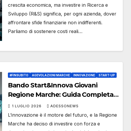
#Finsubito – #Adessonews –
crescita economica, ma investire in Ricerca e
#Finsubito – Adessonews
Sviluppo (R&S) significa, per ogni azienda, dover
affrontare sfide finanziarie non indifferenti.
Parliamo di sostenere costi reali…
#FINSUBITO
AGEVOLAZIONI MARCHE
INNOVAZIONE
START-UP
Bando Start&Innova Giovani
Regione Marche: Guida Completa
per Lanciare la tua Start-up con
1 LUGLIO 2026
ADESSONEWS
#Finsubito – #Adessonews –
L’innovazione è il motore del futuro, e la Regione
#Finsubito – Adessonews
Marche ha deciso di investire con forza e