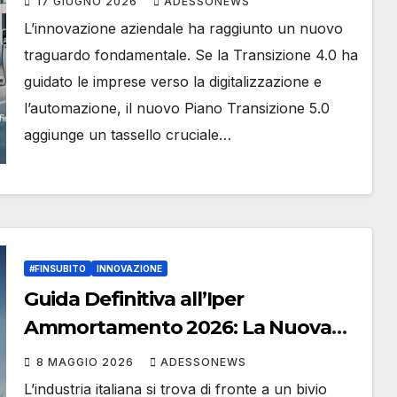
17 GIUGNO 2026
ADESSONEWS
Finsubito.org – #Adessonews –
L’innovazione aziendale ha raggiunto un nuovo
#Finsubito – Adessonews
traguardo fondamentale. Se la Transizione 4.0 ha
guidato le imprese verso la digitalizzazione e
l’automazione, il nuovo Piano Transizione 5.0
aggiunge un tassello cruciale…
#FINSUBITO
INNOVAZIONE
Guida Definitiva all’Iper
Ammortamento 2026: La Nuova
Era della Transizione 5.0 con
8 MAGGIO 2026
ADESSONEWS
#Finsubito 🚀 – #Adessonews –
L’industria italiana si trova di fronte a un bivio