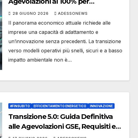
Agevolazioni al 100% per
Digitalizzazione ed
28 GIUGNO 2026
ADESSONEWS
Efficientamento Produttivo |
Il panorama economico attuale richiede alle
L’Esperienza di #Finsubito al Tuo
imprese una capacità di adattamento e
Servizio – #Adessonews –
un’innovazione senza precedenti. La transizione
#Finsubito – Adessonews
verso modelli operativi più snelli, sicuri e a basso
impatto ambientale non è…
#FINSUBITO
EFFICIENTAMENTO ENERGETICO
INNOVAZIONE
Transizione 5.0: Guida Definitiva
alle Agevolazioni GSE, Requisiti e
Strategie di Successo con