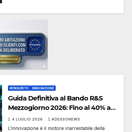
#FINSUBITO
INNOVAZIONE
Guida Definitiva al Bando R&S
Mezzogiorno 2026: Fino al 40% a
Fondo Perduto per l’Innovazione –
4 LUGLIO 2026
ADESSONEWS
Strategie e Soluzioni con
L’innovazione è il motore inarrestabile della