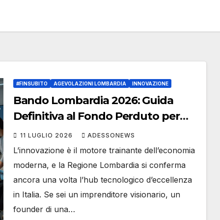
#FINSUBITO
AGEVOLAZIONI LOMBARDIA
INNOVAZIONE
Bando Lombardia 2026: Guida
Definitiva al Fondo Perduto per
Startup Innovative al fianco di
11 LUGLIO 2026
ADESSONEWS
#Finsubito – #Adessonews –
L’innovazione è il motore trainante dell’economia
#Finsubito – Adessonews
moderna, e la Regione Lombardia si conferma
ancora una volta l’hub tecnologico d’eccellenza
in Italia. Se sei un imprenditore visionario, un
founder di una…