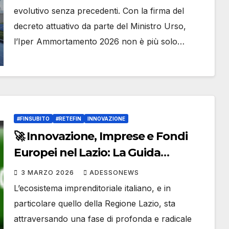
#Finsubito – Adessonews
evolutivo senza precedenti. Con la firma del
decreto attuativo da parte del Ministro Urso,
l’Iper Ammortamento 2026 non è più solo…
#FINSUBITO
#RETEFIN
INNOVAZIONE
🚀 Innovazione, Imprese e Fondi
Europei nel Lazio: La Guida
Definitiva ai Bandi 2026 con la
3 MARZO 2026
ADESSONEWS
Consulenza Strategica di Finsubito
L’ecosistema imprenditoriale italiano, e in
🚀 – #Retefin – Retefin – #Finsubito
particolare quello della Regione Lazio, sta
– Finsubito – #Adessonews –
attraversando una fase di profonda e radicale