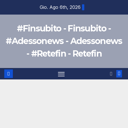
Salta
Gio. Ago 6th, 2026
al
contenuto
#Finsubito - Finsubito -
#Adessonews - Adessonews
- #Retefin - Retefin