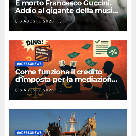
È morto Francesco Guccini.
Addio al gigante della musica
e dell’impegno
6 AGOSTO 2026
#ADESSONEWS
Come funziona il credito
d’imposta per la mediazione
civile?
6 AGOSTO 2026
#ADESSONEWS