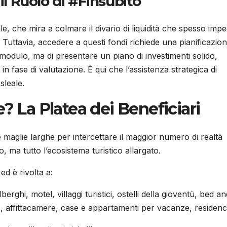
il Ruolo di #Finsubito
ale, che mira a colmare il divario di liquidità che spesso imp
i. Tuttavia, accedere a questi fondi richiede una pianificazio
 modulo, ma di presentare un piano di investimenti solido,
n fase di valutazione. È qui che l’assistenza strategica di
sleale.
e? La Platea dei Beneficiari
 maglie larghe per intercettare il maggior numero di realtà
co, ma tutto l’ecosistema turistico allargato.
d è rivolta a:
berghi, motel, villaggi turistici, ostelli della gioventù, bed a
), affittacamere, case e appartamenti per vacanze, residenc