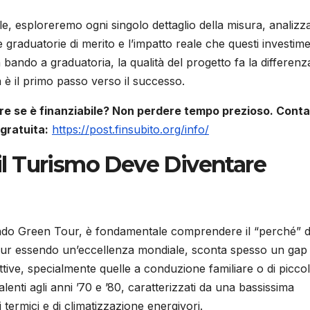
ale, esploreremo ogni singolo dettaglio della misura, analiz
le graduatorie di merito e l’impatto reale che questi investime
 bando a graduatoria, la qualità del progetto fa la differenz
a è il primo passo verso il successo.
ire se è finanziabile? Non perdere tempo prezioso. Conta
 gratuita:
https://post.finsubito.org/info/
é il Turismo Deve Diventare
Bando Green Tour, è fondamentale comprendere il “perché” d
no, pur essendo un’eccellenza mondiale, sconta spesso un gap
ettive, specialmente quelle a conduzione familiare o di picco
alenti agli anni ’70 e ’80, caratterizzati da una bassissima
 termici e di climatizzazione energivori.