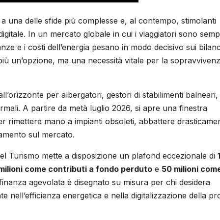
nte a una delle sfide più complesse e, al contempo, stimolanti
digitale. In un mercato globale in cui i viaggiatori sono sem
anze e i costi dell’energia pesano in modo decisivo sui bilanc
 più un’opzione, ma una necessità vitale per la sopravviven
l’orizzonte per albergatori, gestori di stabilimenti balneari,
ermali. A partire da metà luglio 2026, si apre una finestra
er rimettere mano a impianti obsoleti, abbattere drasticamen
onamento sul mercato.
l Turismo mette a disposizione un plafond eccezionale di
milioni come contributi a fondo perduto
e
50 milioni com
finanza agevolata è disegnato su misura per chi desidera
te nell’efficienza energetica e nella digitalizzazione della pr