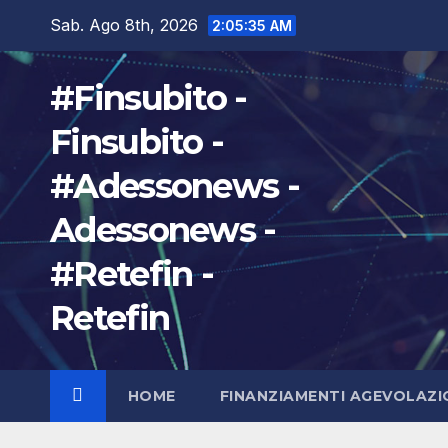
Salta
Sab. Ago 8th, 2026
2:05:37 AM
al
contenuto
#Finsubito -
Finsubito -
#Adessonews -
Adessonews -
#Retefin -
Retefin
HOME
FINANZIAMENTI AGEVOLAZI