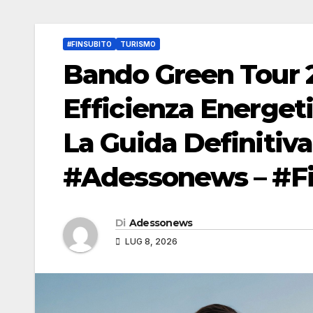
#FINSUBITO
TURISMO
Bando Green Tour 2
Efficienza Energeti
La Guida Definitiva
#Adessonews – #Fi
Di
Adessonews
LUG 8, 2026