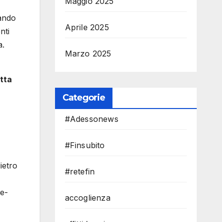
Maggio 2025
zando
Aprile 2025
nti
a.
Marzo 2025
tta
Categorie
#Adessonews
#Finsubito
ietro
#retefin
le-
accoglienza